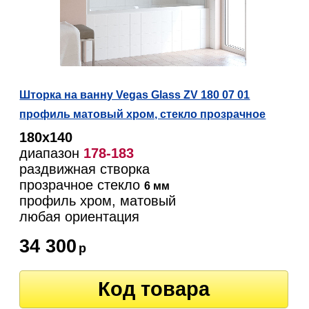
Шторка на ванну Vegas Glass ZV 180 07 01
профиль матовый хром, стекло прозрачное
180х140
диапазон
178-183
раздвижная створка
прозрачное стекло
6 мм
профиль хром, матовый
любая ориентация
34 300
р
Код товара