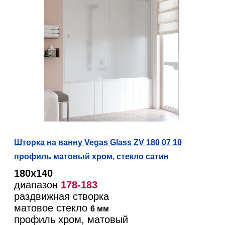
Шторка на ванну Vegas Glass ZV 180 07 10
профиль матовый хром, стекло сатин
180х140
диапазон
178-183
раздвижная створка
матовое стекло
6 мм
профиль хром, матовый