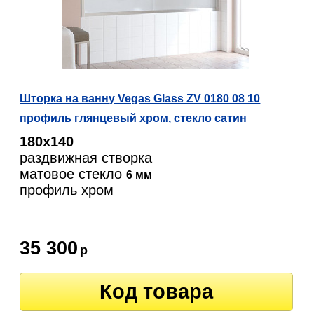
Шторка на ванну Vegas Glass ZV 0180 08 10
профиль глянцевый хром, стекло сатин
180х140
раздвижная створка
матовое стекло
6 мм
профиль хром
35 300
р
Код товара