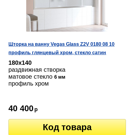
Шторка на ванну Vegas Glass Z2V 0180 08 10
профиль глянцевый хром, стекло сатин
180х140
раздвижная створка
матовое стекло
6 мм
профиль хром
40 400
р
Код товара