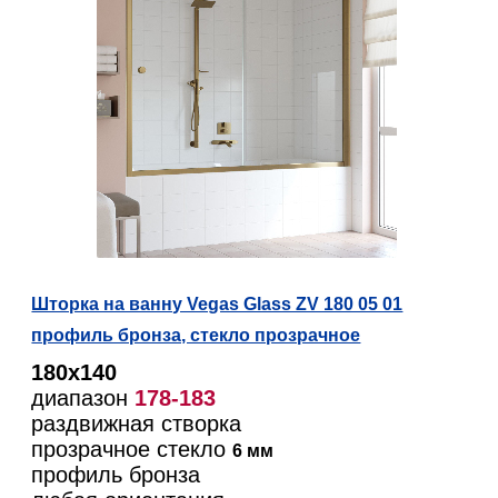
Шторка на ванну Vegas Glass ZV 180 05 01
профиль бронза, стекло прозрачное
180х140
диапазон
178-183
раздвижная створка
прозрачное стекло
6 мм
профиль бронза