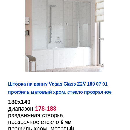
Шторка на ванну Vegas Glass Z2V 180 07 01
профиль матовый хром, стекло прозрачное
180х140
диапазон
178-183
раздвижная створка
прозрачное стекло
6 мм
профиль хром, матовый