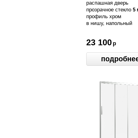
распашная дверь
прозрачное стекло
5
профиль хром
в нишу, напольный
23 100
р
подробне