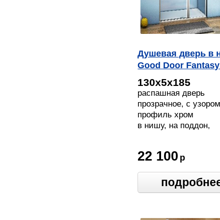
Душевая дверь в 
Good Door Fantas
130 F CH
130х5х185
распашная дверь
прозрачное, с узоро
профиль хром
в нишу, на поддон,
напольный
22 100
р
подробне