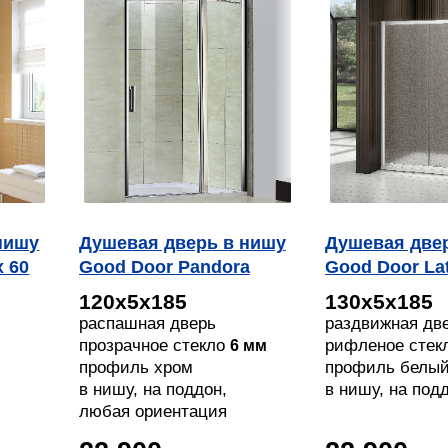
нишу
Душевая дверь в нишу
Душевая две
x 60
Good Door Pandora
Good Door La
WTW 120
130 G WE
120х5х185
130х5х185
ин
распашная дверь
раздвижная дв
прозрачное стекло
рифленое стек
6 мм
профиль хром
профиль белы
в нишу, на поддон,
в нишу, на под
напольный
любая ориентация
напольный