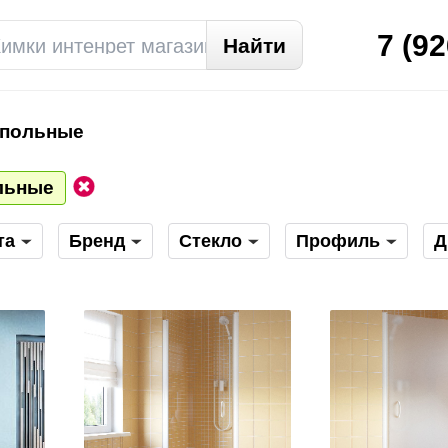
7
(92
апольные
льные
та
Бренд
Стекло
Профиль
Д