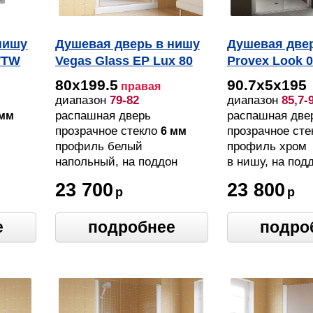
нишу
Душевая дверь в нишу
Душевая две
WTW
Vegas Glass EP Lux 80
Provex Look 0
01 01 R профиль
GL 90 см
80х199.5
90.7х5х195
правая
белый, стекло
диапазон
79-82
диапазон
85,7-
прозрачное
распашная дверь
распашная две
 мм
прозрачное стекло
прозрачное ст
6 мм
профиль белый
профиль хром
напольный, на поддон
в нишу, на под
напольный
23 700
23 800
р
р
е
подробнее
подро