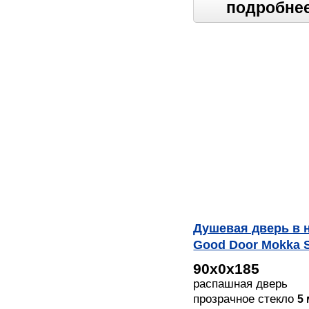
подробне
Душевая дверь в 
Good Door Mokka 
C WE
90х0х185
распашная дверь
прозрачное стекло
5