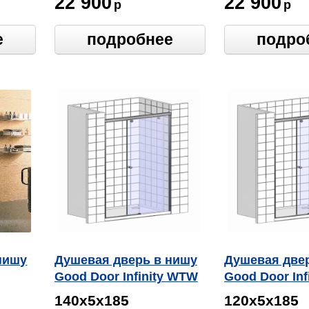
22 900
22 900
р
р
е
подробнее
подро
нишу
Душевая дверь в нишу
Душевая две
Good Door Infinity WTW
Good Door Inf
140 C CH
120 G CH
140х5х185
120х5х185