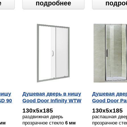
е
подробнее
подро
нишу
Душевая дверь в нишу
Душевая две
SD 90
Good Door Infinity WTW
Good Door Pa
130 C CH
WTW 130
130х5х185
130х5х185
раздвижная дверь
распашная две
прозрачное стекло
прозрачное ст
 мм
6 мм