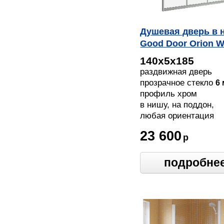
Душевая дверь в 
Good Door Orion 
140 C CH
140х5х185
раздвижная дверь
прозрачное стекло
6
профиль хром
в нишу, на поддон,
напольный
любая ориентация
23 600
р
подробне