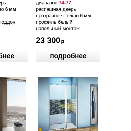
белый, стекло
ерь
диапазон
74-77
прозрачное
ло
распашная дверь
6 мм
прозрачное стекло
6 мм
поддон
профиль белый
напольный монтаж
23 300
р
бнее
подробнее