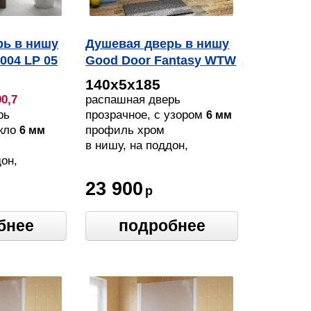
рь в нишу
Душевая дверь в нишу
004 LP 05
Good Door Fantasy WTW
140 F CH
140х5х185
90,7
распашная дверь
рь
прозрачное, с узором
6 мм
екло
профиль хром
6 мм
в нишу, на поддон,
дон,
напольный
23 900
р
бнее
подробнее