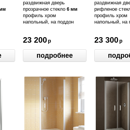
раздвижная дверь
раздвижная дв
прозрачное стекло
рифленое стек
 мм
6 мм
профиль хром
профиль хром
напольный, на поддон
напольный, на 
23 200
23 300
р
р
е
подробнее
подро