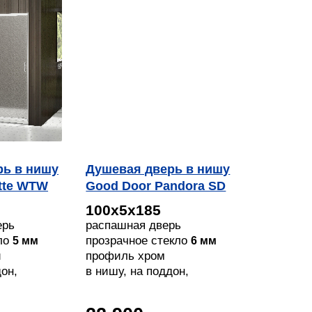
рь в нишу
Душевая дверь в нишу
tte WTW
Good Door Pandora SD
100
100х5х185
ерь
распашная дверь
ло
прозрачное стекло
5 мм
6 мм
й
профиль хром
дон,
в нишу, на поддон,
напольный