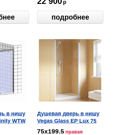
22 900
р
бнее
подробнее
рь в нишу
Душевая дверь в нишу
inity WTW
Vegas Glass EP Lux 75
01 01 R профиль
75х199.5
правая