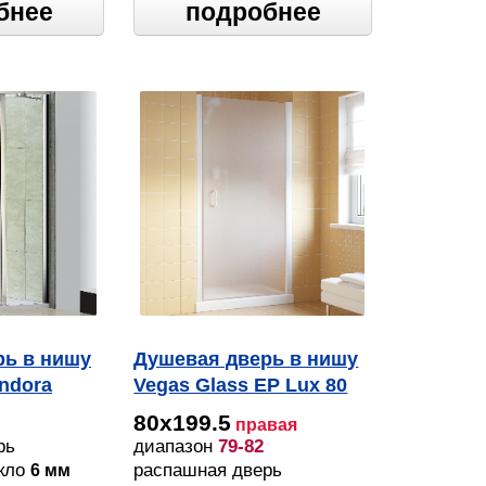
бнее
подробнее
рь в нишу
Душевая дверь в нишу
ndora
Vegas Glass EP Lux 80
01 10 R профиль
80х199.5
правая
белый, стекло сатин
рь
диапазон
79-82
екло
распашная дверь
6 мм