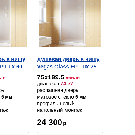
рь в нишу
Душевая дверь в нишу
P Lux 60
Vegas Glass EP Lux 75
иль белый,
01 10 L профиль белый,
75х199.5
ая
левая
стекло сатин
диапазон
74-77
рь
распашная дверь
о
матовое стекло
6 мм
6 мм
й
профиль белый
таж
напольный монтаж
24 300
р