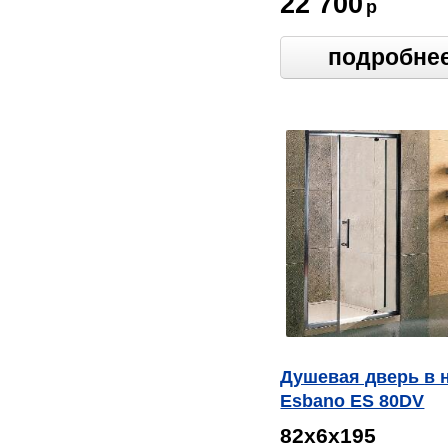
22 700
р
подробне
Душевая дверь в 
Esbano ES 80DV
82х6х195