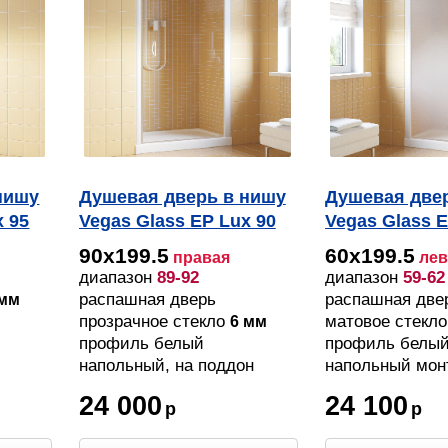
нишу
Душевая дверь в нишу
Душевая две
x 95
Vegas Glass EP Lux 90
Vegas Glass E
елый,
01 01 R профиль
01 10 L проф
90х199.5
60х199.5
правая
лев
е
белый, стекло
стекло сатин
диапазон
89-92
диапазон
59-62
прозрачное
распашная дверь
распашная две
 мм
прозрачное стекло
матовое стекл
6 мм
профиль белый
профиль белы
напольный, на поддон
напольный мон
24 000
24 100
р
р