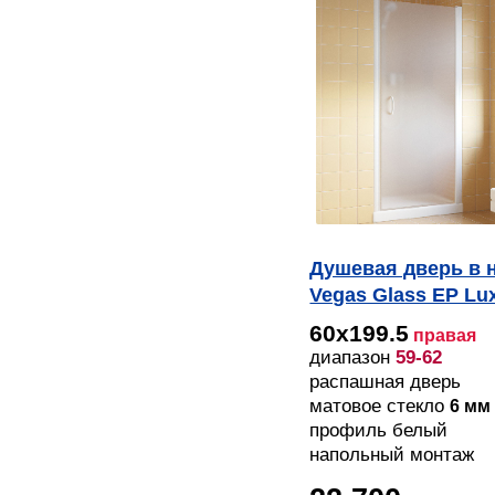
Душевая дверь в 
Vegas Glass EP Lu
01 10 R профиль
60х199.5
правая
белый, стекло сат
диапазон
59-62
распашная дверь
матовое стекло
6 мм
профиль белый
напольный монтаж