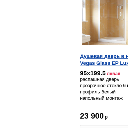
Душевая дверь в 
Vegas Glass EP Lu
01 01 L профиль б
95х199.5
левая
стекло прозрачно
распашная дверь
прозрачное стекло
6
профиль белый
напольный монтаж
23 900
р