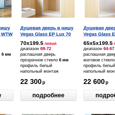
нишу
Душевая дверь в нишу
Душевая две
y WTW
Vegas Glass EP Lux 70
Vegas Glass E
01 01 L профиль белый,
01 10 R проф
70х199.5
65х5х199.5
левая
стекло прозрачное
белый, стекл
диапазон
69-72
диапазон
64-67
м
распашная дверь
распашная две
6 мм
прозрачное стекло
матовое стекл
6 мм
профиль белый
профиль белы
напольный монтаж
напольный мон
22 300
22 600
р
р
е
подробнее
подро