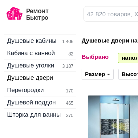
Душевые кабины
Душевые двери н
1 406
Кабина с ванной
82
Выбрано
напо
Душевые уголки
3 187
Размер
Высо
Душевые двери
Перегородки
2 189
170
Душевой поддон
465
Шторка для ванны
370