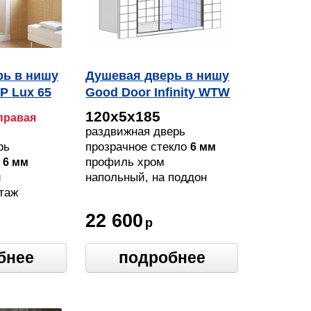
рь в нишу
Душевая дверь в нишу
P Lux 65
Good Door Infinity WTW
иль
120 C CH
120х5х185
правая
о сатин
раздвижная дверь
рь
прозрачное стекло
6 мм
о
профиль хром
6 мм
й
напольный, на поддон
таж
22 600
р
бнее
подробнее